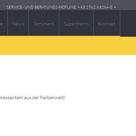
SERVICE- UND BERATUNGS-HOTLINE: +43 2782 83284-0
ce
News
Sortiment
Supertherm
Kontakt
teressantem aus der Farbenwelt!